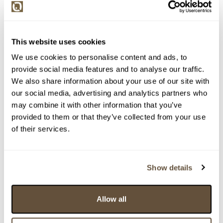
Detail položky
Litografie, 66x49 cm. Signováno tužkou vpravo dole K.
Laštovka. Volný list na sololitové desce krytý plexisklem.
This website uses cookies
> Zobrazit detail položky a informace o autorovi
We use cookies to personalise content and ads, to
provide social media features and to analyse our traffic.
We also share information about your use of our site with
our social media, advertising and analytics partners who
> zpět na aukční výsledky
may combine it with other information that you’ve
VYDRAŽENO
provided to them or that they’ve collected from your use
Karel Laštovka
of their services.
84371. Dvě tváře
Dražba ukončena:
12.10.2022 22:54:00
Show details
Vyvolávací cena:
1 000 Kč
vydraženo za:
3 900 Kč
Allow all
Zpět na aukční výsledky