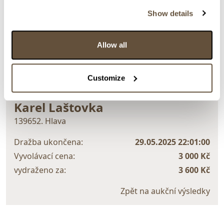
Detail položky
Show details
> Zobrazit detail položky a informace o autorovi
Allow all
> zpět na aukční výsledky
Customize
VYDRAŽENO
Karel Laštovka
139652. Hlava
Dražba ukončena:
29.05.2025 22:01:00
Vyvolávací cena:
3 000 Kč
vydraženo za:
3 600 Kč
Zpět na aukční výsledky