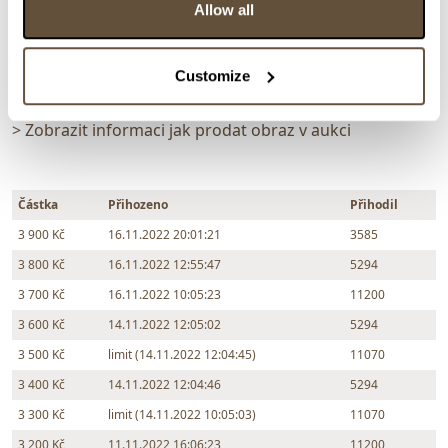
Zpět na aukční výsledky
Allow all
Customize
Chcete prodat obraz od stejného autora?
> Zobrazit informaci jak prodat obraz v aukci
Částka
Přihozeno
Přihodil
3 900 Kč
16.11.2022 20:01:21
3585
3 800 Kč
16.11.2022 12:55:47
5294
3 700 Kč
16.11.2022 10:05:23
11200
3 600 Kč
14.11.2022 12:05:02
5294
3 500 Kč
limit (14.11.2022 12:04:45)
11070
3 400 Kč
14.11.2022 12:04:46
5294
3 300 Kč
limit (14.11.2022 10:05:03)
11070
3 200 Kč
11.11.2022 16:06:23
11200