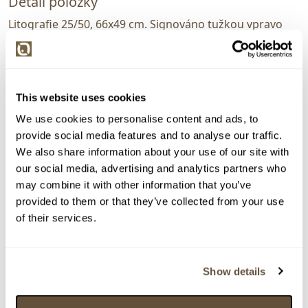
Detail položky
Litografie 25/50, 66x49 cm. Signováno tužkou vpravo
dole K. Laštovka. Volný list na sololitové desce krytý
plexisklem.
> Zobrazit detail položky a informace o autorovi
This website uses cookies
We use cookies to personalise content and ads, to
provide social media features and to analyse our traffic.
We also share information about your use of our site with
> zpět na aukční výsledky
our social media, advertising and analytics partners who
VYDRAŽENO
may combine it with other information that you’ve
Karel Laštovka
provided to them or that they’ve collected from your use
85529. Láska a přátelství
of their services.
Dražba ukončena:
16.11.2022 20:05:00
Vyvolávací cena:
1 000 Kč
Show details
vydraženo za:
3 900 Kč