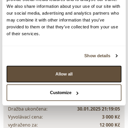
We also share information about your use of our site with
Detail položky
our social media, advertising and analytics partners who
may combine it with other information that you’ve
Kresba tuší, 60x45 cm. Signováno vzadu pod rámem
provided to them or that they’ve collected from your use
včetně autorského přípisu. Rám, pasparta, plexisklo.
of their services.
> Zobrazit detail položky a informace o autorovi
Show details
> zpět na aukční výsledky
Allow all
VYDRAŽENO
DOPORUČUJEME
Karel Laštovka
Customize
132778. Síla VI
Dražba ukončena:
30.01.2025 21:19:05
Vyvolávací cena:
3 000 Kč
vydraženo za:
12 000 Kč