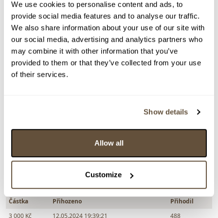
We use cookies to personalise content and ads, to
VYDRAŽENO
provide social media features and to analyse our traffic.
Karel Laštovka
We also share information about your use of our site with
115949. Úkryt v surrealistické krajině
our social media, advertising and analytics partners who
may combine it with other information that you’ve
Dražba ukončena:
12.05.2024 20:00:00
provided to them or that they’ve collected from your use
Vyvolávací cena:
500 Kč
of their services.
vydraženo za:
3 000 Kč
Zpět na aukční výsledky
Show details
Allow all
Chcete prodat obraz od stejného autora?
> Zobrazit informaci jak prodat obraz v aukci
Customize
Částka
Přihozeno
Přihodil
3 000 Kč
12.05.2024 19:39:21
488