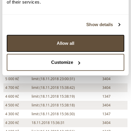
of their services.
Částka
Přihozeno
Přihodil
Show details
7 500 Kč
29.11.2018 18:59:31
4498
7 000 Kč
21.11.2018 15:41:59
2056
Allow all
6 500 Kč
19.11.2018 4:30:25
3404
6 000 Kč
limit (19.11.2018 4:29:38)
3370
6 000 Kč
19.11.2018 4:29:39
3404
Customize
5 500 Kč
limit (18.11.2018 23:00:32)
3370
5 000 Kč
limit (18.11.2018 23:00:31)
3404
4 700 Kč
limit (18.11.2018 15:38:42)
3404
4 600 Kč
limit (18.11.2018 15:38:19)
1347
4 500 Kč
limit (18.11.2018 15:38:18)
3404
4 300 Kč
limit (18.11.2018 15:36:30)
1347
4 200 Kč
18.11.2018 15:36:31
3404