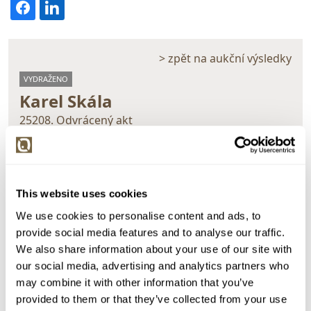
> zpět na aukční výsledky
VYDRAŽENO
Karel Skála
25208. Odvrácený akt
Dražba ukončena:
29.11.2018 19:04:31
Vyvolávací cena:
1 500 Kč
vydraženo za:
7 500 Kč
This website uses cookies
Zpět na aukční výsledky
We use cookies to personalise content and ads, to
provide social media features and to analyse our traffic.
We also share information about your use of our site with
our social media, advertising and analytics partners who
Chcete prodat podobný předmět?
may combine it with other information that you’ve
> Zobrazit informaci jak prodat předmět v aukci
provided to them or that they’ve collected from your use