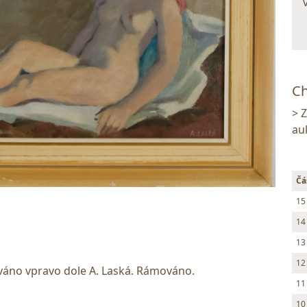
Ch
> 
au
Čá
15
14
13
12
ováno vpravo dole A. Laská. Rámováno.
11
10