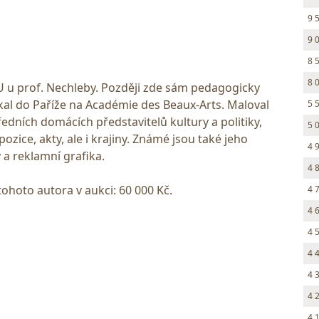
9 
9 
8 
8 
VU u prof. Nechleby. Později zde sám pedagogicky
skal do Paříže na Académie des Beaux-Arts. Maloval
5 
dních domácích představitelů kultury a politiky,
5 
pozice, akty, ale i krajiny. Známé jsou také jeho
4 
y a reklamní grafika.
4 
tohoto autora v aukci: 60 000 Kč.
4 
4 
4 
4 
4 
4 
4 