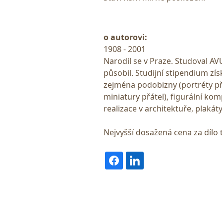
o autorovi:
1908 - 2001
Narodil se v Praze. Studoval A
působil. Studijní stipendium zí
zejména podobizny (portréty pře
miniatury přátel), figurální kom
realizace v architektuře, plakát
Nejvyšší dosažená cena za dílo 