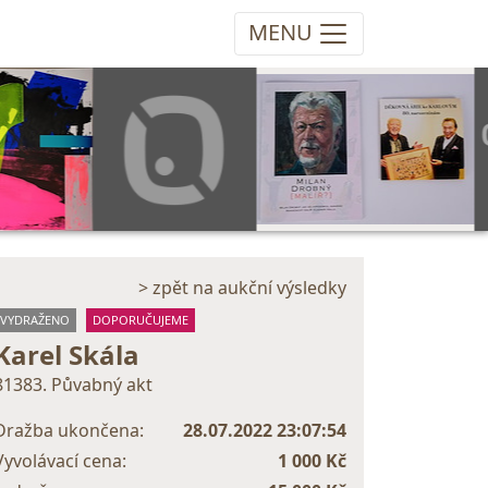
MENU
> zpět na aukční výsledky
VYDRAŽENO
DOPORUČUJEME
Karel Skála
81383. Půvabný akt
Dražba ukončena:
28.07.2022 23:07:54
Vyvolávací cena:
1 000 Kč