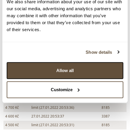
We also share information about your use of our site with
Chcete prodat obraz od stejného autora?
our social media, advertising and analytics partners who
may combine it with other information that you’ve
> Zobrazit informaci jak prodat obraz v aukci
provided to them or that they’ve collected from your use
of their services.
Částka
Přihozeno
Přihodil
6 500 Kč
27.01.2022 21:03:30
9311
Show details
6 000 Kč
27.01.2022 21:02:52
3037
5 500 Kč
27.01.2022 20:55:33
8053
Allow all
5 000 Kč
limit (27.01.2022 20:55:25)
8185
5 000 Kč
27.01.2022 20:55:26
8053
Customize
4 900 Kč
limit (27.01.2022 20:55:18)
8185
4 800 Kč
27.01.2022 20:55:19
8053
4 700 Kč
limit (27.01.2022 20:53:36)
8185
4 600 Kč
27.01.2022 20:53:37
3387
4 500 Kč
limit (27.01.2022 20:53:31)
8185