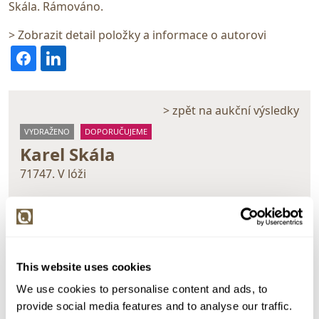
Skála. Rámováno.
> Zobrazit detail položky a informace o autorovi
> zpět na aukční výsledky
VYDRAŽENO
DOPORUČUJEME
Karel Skála
71747. V lóži
Dražba ukončena:
27.01.2022 21:08:00
Vyvolávací cena:
1 000 Kč
vydraženo za:
6 500 Kč
This website uses cookies
Zpět na aukční výsledky
We use cookies to personalise content and ads, to
provide social media features and to analyse our traffic.