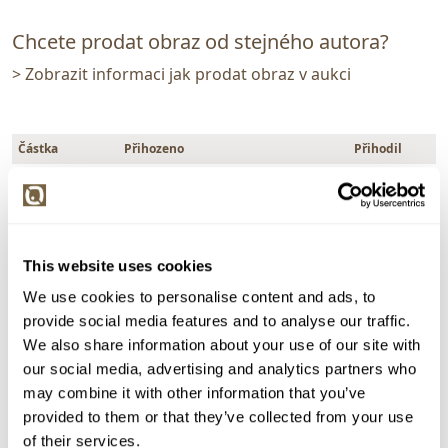
Chcete prodat obraz od stejného autora?
> Zobrazit informaci jak prodat obraz v aukci
Částka
Přihozeno
Přihodil
120 000 Kč
25.06.2026 21:04:52
16694
110 000 Kč
25.06.2026 21:02:06
20863
100 000 Kč
25.06.2026 20:59:14
16694
This website uses cookies
95 000 Kč
25.06.2026 20:57:45
20863
We use cookies to personalise content and ads, to
90 000 Kč
25.06.2026 20:54:50
16694
provide social media features and to analyse our traffic.
85 000 Kč
25.06.2026 20:54:07
20863
We also share information about your use of our site with
80 000 Kč
25.06.2026 20:51:13
16694
our social media, advertising and analytics partners who
75 000 Kč
25.06.2026 20:49:54
20863
may combine it with other information that you’ve
provided to them or that they’ve collected from your use
70 000 Kč
25.06.2026 20:47:43
16694
of their services.