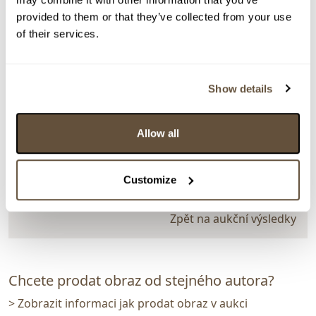
provided to them or that they’ve collected from your use
of their services.
> zpět na aukční výsledky
VYDRAŽENO
TOP
Show details
MaComiX
158724. Pampeliška
Allow all
Dražba ukončena:
28.05.2026 22:14:17
Vyvolávací cena:
3 000 Kč
Customize
vydraženo za:
4 400 Kč
Zpět na aukční výsledky
Chcete prodat obraz od stejného autora?
> Zobrazit informaci jak prodat obraz v aukci