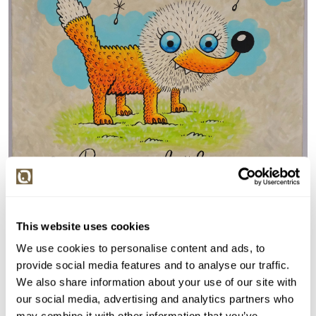
This website uses cookies
Detail položky
We use cookies to personalise content and ads, to
Akryl na plátně, 70x70 cm. Signováno dole uprostřed
provide social media features and to analyse our traffic.
MACOMIX. Nerámováno.
We also share information about your use of our site with
> Zobrazit detail položky a informace o autorovi
our social media, advertising and analytics partners who
may combine it with other information that you’ve