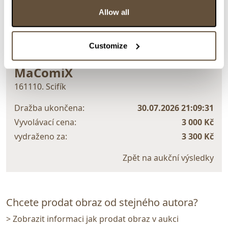
Allow all
> zpět na aukční výsledky
Customize
VYDRAŽENO
TOP
DOPORUČUJEME
MaComiX
161110. Scifík
Dražba ukončena:
30.07.2026 21:09:31
Vyvolávací cena:
3 000 Kč
vydraženo za:
3 300 Kč
Zpět na aukční výsledky
Chcete prodat obraz od stejného autora?
> Zobrazit informaci jak prodat obraz v aukci