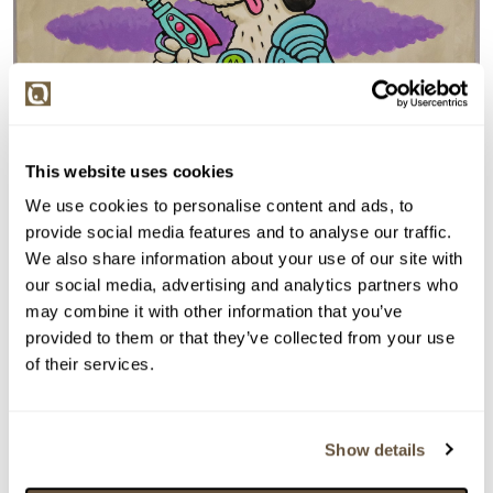
This website uses cookies
We use cookies to personalise content and ads, to
provide social media features and to analyse our traffic.
We also share information about your use of our site with
our social media, advertising and analytics partners who
may combine it with other information that you’ve
provided to them or that they’ve collected from your use
Detail položky
of their services.
Akryl na plátně, 70x70 cm. Signováno dole Macomix.
Nerámováno.
Show details
> Zobrazit detail položky a informace o autorovi