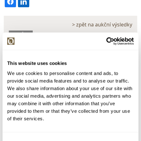
> zpět na aukční výsledky
VYDRAŽENO
Maria Egner
159826. Cestou v polích
This website uses cookies
Dražba ukončena:
24.06.2026 20:25:00
We use cookies to personalise content and ads, to
Vyvolávací cena:
3 000 Kč
provide social media features and to analyse our traffic.
vydraženo za:
17 000 Kč
We also share information about your use of our site with
our social media, advertising and analytics partners who
Zpět na aukční výsledky
may combine it with other information that you’ve
provided to them or that they’ve collected from your use
of their services.
Chcete prodat obraz od stejného autora?
> Zobrazit informaci jak prodat obraz v aukci