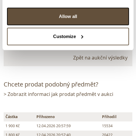
Molena
157729. Light in Prague
Allow all
Dražba ukončena:
12.04.2026 21:00:00
Vyvolávací cena:
1 000 Kč
Customize
vydraženo za:
1 900 Kč
Zpět na aukční výsledky
Chcete prodat podobný předmět?
> Zobrazit informaci jak prodat předmět v aukci
Částka
Přihozeno
Přihodil
1 900 Kč
12.04.2026 20:57:59
15534
1 800 Kč
12.04.2026 20:57:40
20422