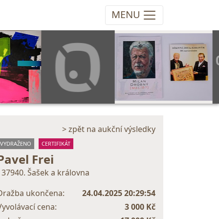
MENU
> zpět na aukční výsledky
VYDRAŽENO
CERTIFIKÁT
Pavel Frei
137940. Šašek a královna
Dražba ukončena:
24.04.2025 20:29:54
Vyvolávací cena:
3 000 Kč