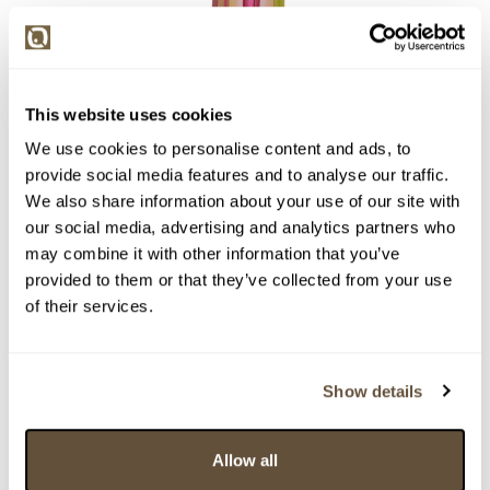
This website uses cookies
We use cookies to personalise content and ads, to
provide social media features and to analyse our traffic.
Detail položky
We also share information about your use of our site with
our social media, advertising and analytics partners who
Sklo, 23,5 cm. Neznačeno.
may combine it with other information that you’ve
provided to them or that they’ve collected from your use
> Zobrazit detail položky a informace o autorovi
of their services.
Show details
> zpět na aukční výsledky
VYDRAŽENO
Pavel Hlava
Allow all