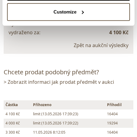
158030. Váza
Customize
Dražba ukončena:
13.05.2026 20:05:00
Vyvolávací cena:
3 000 Kč
vydraženo za:
4 100 Kč
Zpět na aukční výsledky
Chcete prodat podobný předmět?
> Zobrazit informaci jak prodat předmět v aukci
Částka
Přihozeno
Přihodil
4 100 Kč
limit (13.05.2026 17:39:23)
16404
4 000 Kč
limit (13.05.2026 17:39:22)
19294
3 300 Kč
11.05.2026 8:12:05
16404