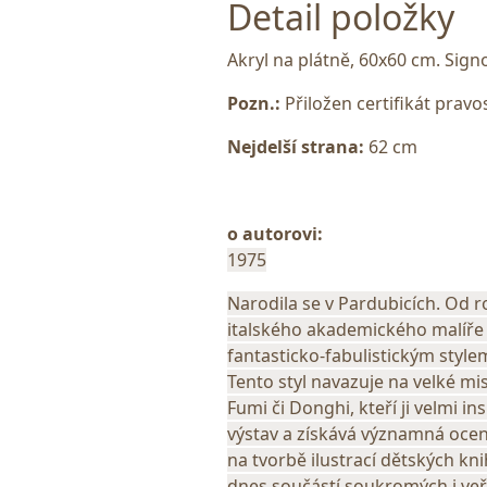
Detail položky
Akryl na plátně, 60x60 cm. Si
Pozn.:
Přiložen certifikát pravost
Nejdelší strana:
62 cm
o autorovi:
1975
Narodila se v Pardubicích. Od rok
italského akademického malíře
fantasticko‑fabulistickým styl
Tento styl navazuje na velké mis
Fumi či Donghi, kteří ji velmi i
výstav a získává významná oceněn
na tvorbě ilustrací dětských kni
dnes součástí soukromých i veř