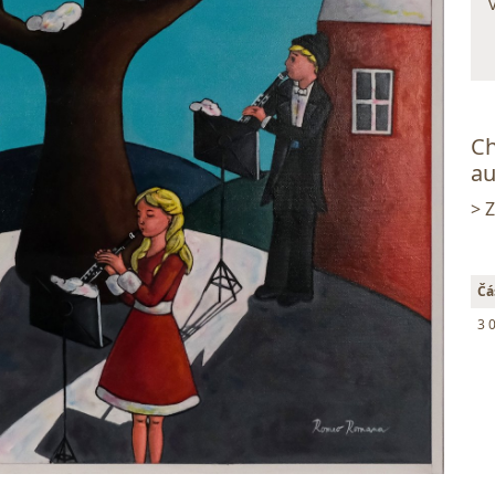
Ch
au
> 
Čá
3 