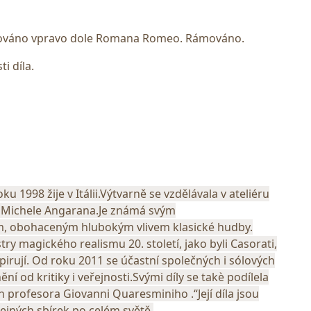
gnováno vpravo dole Romana Romeo. Rámováno.
i díla.
u 1998 žije v Itálii.Výtvarně se vzdělávala v ateliéru
 Michele Angarana.Je známá svým
em, obohaceným hlubokým vlivem klasické hudby.
try magického realismu 20. století, jako byli Casorati,
nspirují. Od roku 2011 se účastní společných i sólových
í od kritiky i veřejnosti.Svými díly se takè podílela
h profesora Giovanni Quaresminiho .“Její díla jsou
ejných sbírek po celém světě.