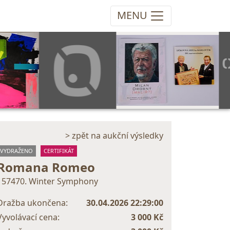
MENU
> zpět na aukční výsledky
VYDRAŽENO
CERTIFIKÁT
Romana Romeo
157470. Winter Symphony
Dražba ukončena:
30.04.2026 22:29:00
Vyvolávací cena:
3 000 Kč