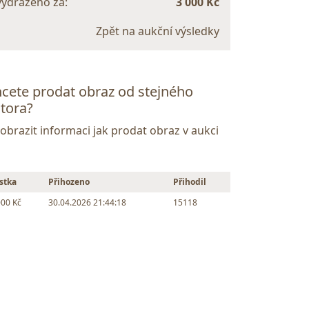
vydraženo za:
3 000 Kč
Zpět na aukční výsledky
cete prodat obraz od stejného
tora?
Zobrazit informaci jak prodat obraz v aukci
stka
Přihozeno
Přihodil
000 Kč
30.04.2026 21:44:18
15118