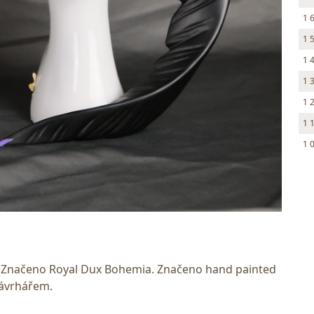
1 
1 
1 
1 
1 
1 
1 
m. Značeno Royal Dux Bohemia. Značeno hand painted
návrhářem.