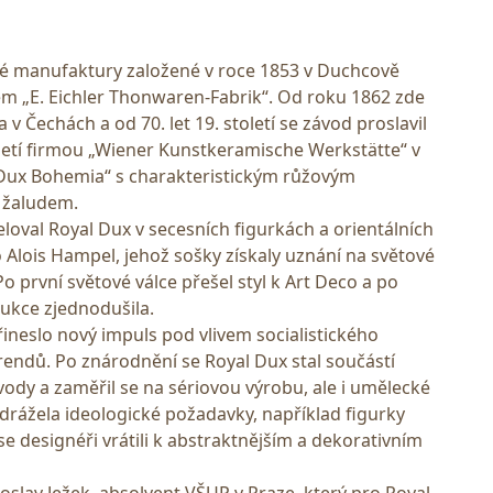
vé manufaktury založené v roce 1853 v Duchcově
 „E. Eichler Thonwaren-Fabrik“. Od roku 1862 zde
v Čechách a od 70. let 19. století se závod proslavil
etí firmou „Wiener Kunstkeramische Werkstätte“ v
 Dux Bohemia“ s charakteristickým růžovým
 žaludem.
eloval Royal Dux v secesních figurkách a orientálních
 Alois Hampel, jehož sošky získaly uznání na světové
Po první světové válce přešel styl k Art Deco a po
ukce zjednodušila.
ineslo nový impuls pod vlivem socialistického
rendů. Po znárodnění se Royal Dux stal součástí
ody a zaměřil se na sériovou výrobu, ale i umělecké
drážela ideologické požadavky, například figurky
t se designéři vrátili k abstraktnějším a dekorativním
roslav Ježek, absolvent VŠUP v Praze, který pro Royal