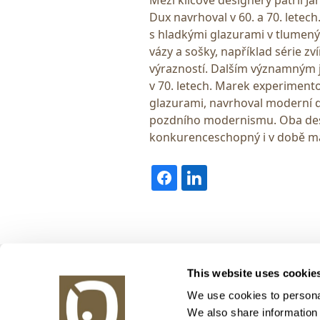
Dux navrhoval v 60. a 70. letech
s hladkými glazurami v tlumený
vázy a sošky, například série z
výrazností. Dalším významným j
v 70. letech. Marek experiment
glazurami, navrhoval moderní de
pozdního modernismu. Oba desig
konkurenceschopný i v době m
Obrazy v aukci, s.r.o.
This website uses cookie
Korunní 972/75
130 00 Praha 3
We use cookies to personal
We also share information 
tel.: +420 800 10 10 10, +420 737 196 183