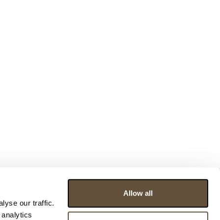
Allow all
yse our traffic.
 analytics