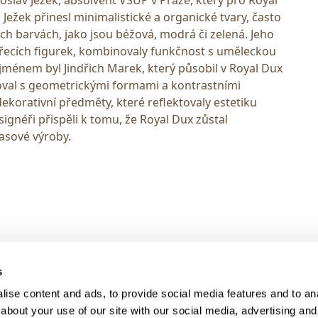
. Ježek přinesl minimalistické a organické tvary, často
ch barvách, jako jsou béžová, modrá či zelená. Jeho
vířecích figurek, kombinovaly funkčnost s uměleckou
ménem byl Jindřich Marek, který působil v Royal Dux
oval s geometrickými formami a kontrastními
korativní předměty, které reflektovaly estetiku
néři přispěli k tomu, že Royal Dux zůstal
asové výroby.
> DARK MODE
s
> Obchodní podmínky
ise content and ads, to provide social media features and to anal
> Kontakty
about your use of our site with our social media, advertising and