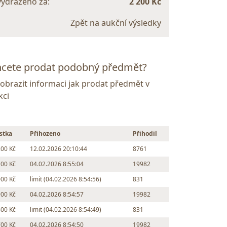
vydraženo za:
2 200 Kč
Zpět na aukční výsledky
cete prodat podobný předmět?
Zobrazit informaci jak prodat předmět v
kci
stka
Přihozeno
Přihodil
200 Kč
12.02.2026 20:10:44
8761
100 Kč
04.02.2026 8:55:04
19982
000 Kč
limit (04.02.2026 8:54:56)
831
900 Kč
04.02.2026 8:54:57
19982
800 Kč
limit (04.02.2026 8:54:49)
831
700 Kč
04.02.2026 8:54:50
19982