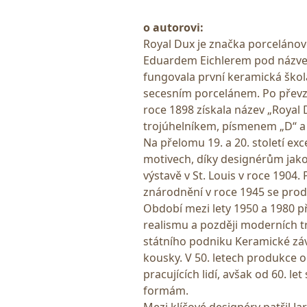
o autorovi:
Royal Dux je značka porceláno
Eduardem Eichlerem pod názvem
fungovala první keramická škola 
secesním porcelánem. Po převz
roce 1898 získala název „Royal
trojúhelníkem, písmenem „D“ a
Na přelomu 19. a 20. století exc
motivech, díky designérům jako
výstavě v St. Louis v roce 1904. 
znárodnění v roce 1945 se prod
Období mezi lety 1950 a 1980 př
realismu a později moderních t
státního podniku Keramické záv
kousky. V 50. letech produkce o
pracujících lidí, avšak od 60. le
formám.
Mezi klíčové designéry patřil Ja