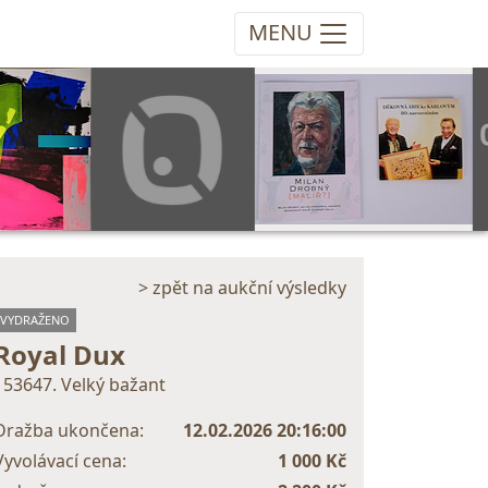
MENU
> zpět na aukční výsledky
VYDRAŽENO
Royal Dux
153647. Velký bažant
Dražba ukončena:
12.02.2026 20:16:00
Vyvolávací cena:
1 000 Kč