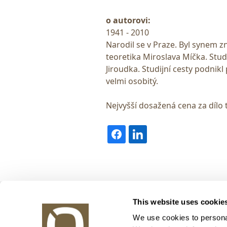
o autorovi:
1941 - 2010
Narodil se v Praze. Byl synem z
teoretika Miroslava Míčka. Stu
Jiroudka. Studijní cesty podnikl 
velmi osobitý.
Nejvyšší dosažená cena za dílo 
Obrazy v aukci, s.r.o.
This website uses cookie
Korunní 972/75
130 00 Praha 3
We use cookies to personal