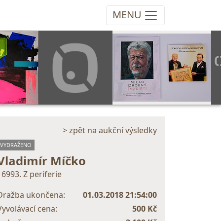
MENU
> zpět na aukční výsledky
VYDRAŽENO
Vladimír Míčko
16993. Z periferie
Dražba ukončena:
01.03.2018 21:54:00
Vyvolávací cena:
500 Kč