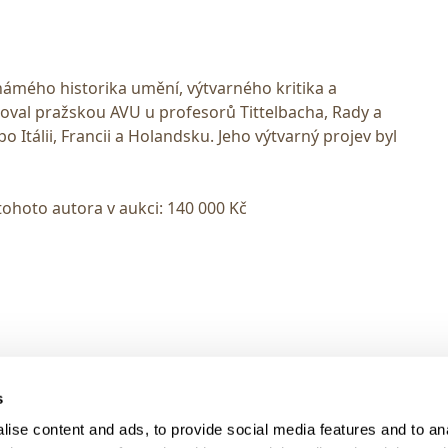
námého historika umění, výtvarného kritika a
doval pražskou AVU u profesorů Tittelbacha, Rady a
po Itálii, Francii a Holandsku. Jeho výtvarný projev byl
tohoto autora v aukci: 140 000 Kč
> DARK MODE
s
> Obchodní podmínky
ise content and ads, to provide social media features and to anal