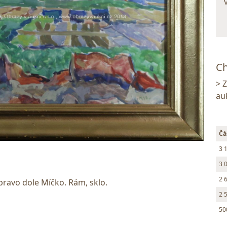
Ch
> 
au
Čá
3 
3 
2 
pravo dole Míčko. Rám, sklo.
2 
50