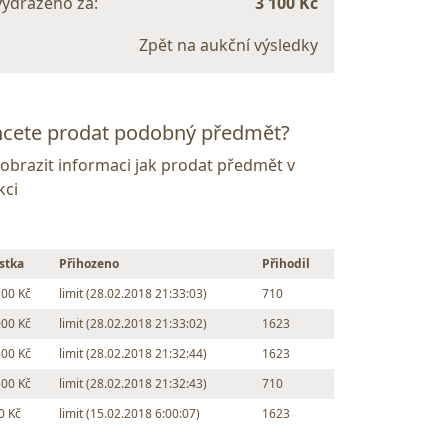
vydraženo za:
3 100 Kč
Zpět na aukční výsledky
cete prodat podobný předmět?
Zobrazit informaci jak prodat předmět v
kci
stka
Přihozeno
Přihodil
100 Kč
limit (28.02.2018 21:33:03)
710
000 Kč
limit (28.02.2018 21:33:02)
1623
600 Kč
limit (28.02.2018 21:32:44)
1623
500 Kč
limit (28.02.2018 21:32:43)
710
0 Kč
limit (15.02.2018 6:00:07)
1623