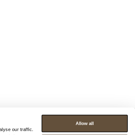
Allow all
yse our traffic.