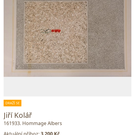
DRAŽÍ SE
Jiří Kolář
161933. Hommage Albers
Aktuální příhoz:
3 200 Kč