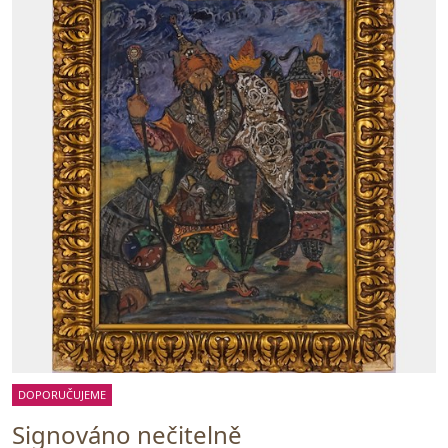
DOPORUČUJEME
Signováno nečitelně