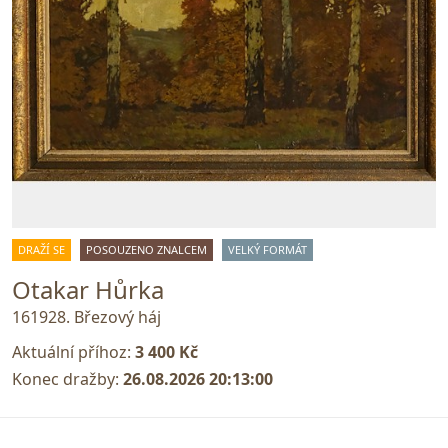
DRAŽÍ SE
POSOUZENO ZNALCEM
VELKÝ FORMÁT
Otakar Hůrka
161928. Březový háj
Aktuální příhoz:
3 400 Kč
Konec dražby:
26.08.2026 20:13:00