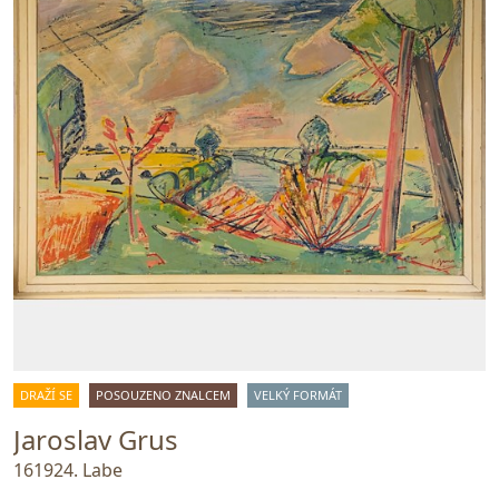
DRAŽÍ SE
POSOUZENO ZNALCEM
VELKÝ FORMÁT
Jaroslav Grus
161924. Labe