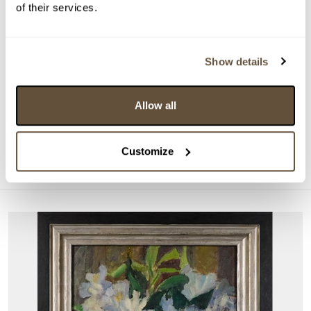
of their services.
Show details
DRAŽÍ SE
Emil Filla
Allow all
161925. Kubistické zátiší
Aktuální příhoz:
4 200 Kč
Customize
Konec dražby:
26.08.2026 20:10:00