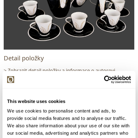
Detail položky
> Zobrazit detail položky a informace o autorovi
This website uses cookies
> zpět na aukční výsledky
We use cookies to personalise content and ads, to
VYDRAŽENO
provide social media features and to analyse our traffic.
Jaroslav Ježek, Pirkenhammer
We also share information about your use of our site with
141601. Kompletní nápojový servis "Elka"
our social media, advertising and analytics partners who