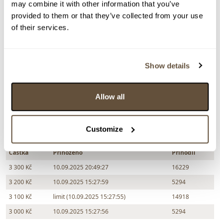
may combine it with other information that you’ve
Dražba ukončena:
10.09.2025 20:52:27
provided to them or that they’ve collected from your use
Vyvolávací cena:
1 000 Kč
of their services.
vydraženo za:
3 300 Kč
Zpět na aukční výsledky
Show details
Allow all
Chcete prodat podobný předmět?
> Zobrazit informaci jak prodat předmět v aukci
Customize
Částka
Přihozeno
Přihodil
3 300 Kč
10.09.2025 20:49:27
16229
3 200 Kč
10.09.2025 15:27:59
5294
3 100 Kč
limit (10.09.2025 15:27:55)
14918
3 000 Kč
10.09.2025 15:27:56
5294