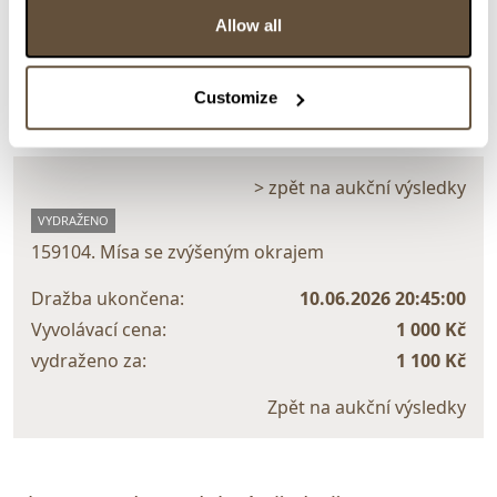
Detail položky
Allow all
> Zobrazit detail položky a informace o autorovi
Customize
> zpět na aukční výsledky
VYDRAŽENO
159104. Mísa se zvýšeným okrajem
Dražba ukončena:
10.06.2026 20:45:00
Vyvolávací cena:
1 000 Kč
vydraženo za:
1 100 Kč
Zpět na aukční výsledky