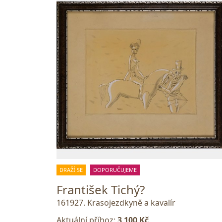
DRAŽÍ SE
DOPORUČUJEME
František Tichý?
161927. Krasojezdkyně a kavalír
Aktuální příhoz:
3 100 Kč