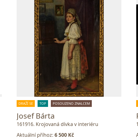
DRAŽÍ SE
TOP
POSOUZENO ZNALCEM
Josef Bárta
161916. Krojovaná dívka v interiéru
Aktuální příhoz:
6 500 Kč