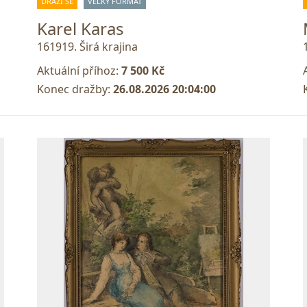
DRAŽÍ SE
VELKÝ FORMÁT
Karel Karas
161919. Širá krajina
Aktuální příhoz:
7 500 Kč
Konec dražby:
26.08.2026 20:04:00