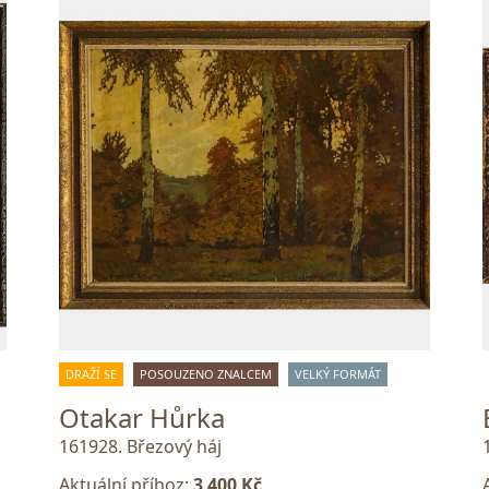
DRAŽÍ SE
POSOUZENO ZNALCEM
VELKÝ FORMÁT
Otakar Hůrka
161928. Březový háj
Aktuální příhoz:
3 400 Kč