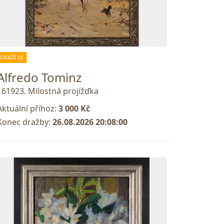
DRAŽÍ SE
Alfredo Tominz
161923. Milostná projížďka
Aktuální příhoz:
3 000 Kč
Konec dražby:
26.08.2026 20:08:00