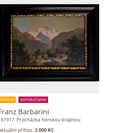
DRAŽÍ SE
DOPORUČUJEME
Franz Barbarini
161917. Procházka horskou krajinou
Aktuální příhoz:
3 000 Kč