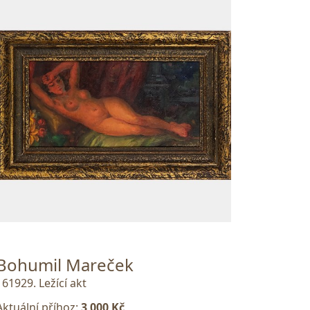
Bohumil Mareček
161929. Ležící akt
Aktuální příhoz:
3 000 Kč