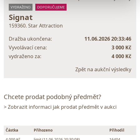
VYDRAŽENO
DOPORUČUJEME
Signat
159360. Star Attraction
Dražba ukončena:
11.06.2026 20:33:46
Vyvolávací cena:
3 000 Kč
vydraženo za:
4 000 Kč
Zpět na aukční výsledky
Chcete prodat podobný předmět?
> Zobrazit informaci jak prodat předmět v aukci
Částka
Přihozeno
Přihodil
4 000 Kč
limit (11.06.2026 20:30:08)
16404