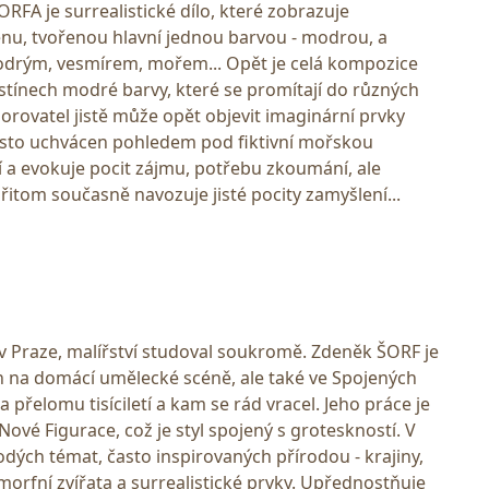
FA je surrealistické dílo, které zobrazuje
nu, tvořenou hlavní jednou barvou - modrou, a
odrým, vesmírem, mořem... Opět je celá kompozice
tínech modré barvy, které se promítají do různých
zorovatel jistě může opět objevit imaginární prvky
sto uchvácen pohledem pod fiktivní mořskou
ní a evokuje pocit zájmu, potřebu zkoumání, ale
přitom současně navozuje jisté pocity zamyšlení...
 v Praze, malířství studoval soukromě. Zdeněk ŠORF je
en na domácí umělecké scéně, ale také ve Spojených
a přelomu tisíciletí a kam se rád vracel. Jeho práce je
ové Figurace, což je styl spojený s groteskností. V
ých témat, často inspirovaných přírodou - krajiny,
morfní zvířata a surrealistické prvky. Upřednostňuje