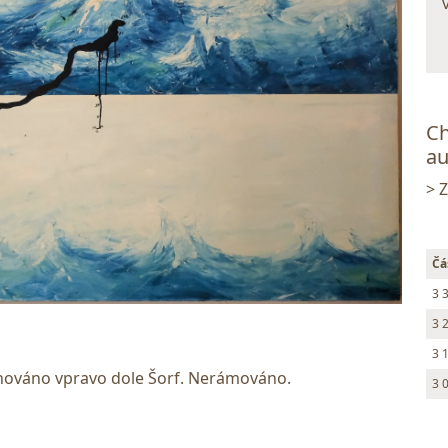
Ch
au
> 
Čá
3 
3 
3 
gnováno vpravo dole Šorf. Nerámováno.
3 