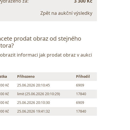
vydraženo za:
3 300 Kč
Zpět na aukční výsledky
cete prodat obraz od stejného
tora?
Zobrazit informaci jak prodat obraz v aukci
stka
Přihozeno
Přihodil
300 Kč
25.06.2026 20:10:45
6909
200 Kč
limit (25.06.2026 20:10:29)
17840
100 Kč
25.06.2026 20:10:30
6909
000 Kč
25.06.2026 19:41:32
17840