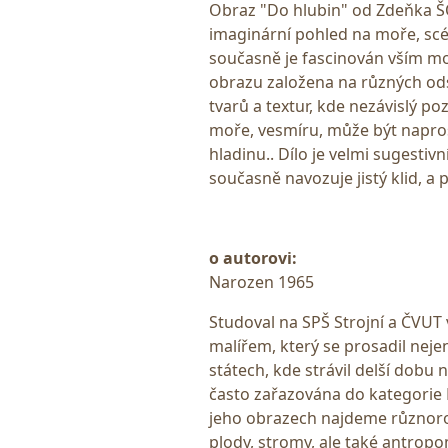
Obraz "Do hlubin" od Zdeňka ŠOR
imaginární pohled na moře, scé
současně je fascinován vším m
obrazu založena na různých ods
tvarů a textur, kde nezávislý po
moře, vesmíru, může být napro
hladinu.. Dílo je velmi sugestiv
současně navozuje jistý klid, a 
o autorovi:
Narozen 1965
Studoval na SPŠ Strojní a ČVUT
malířem, který se prosadil nej
státech, kde strávil delší dobu n
často zařazována do kategorie N
jeho obrazech najdeme různorod
plody, stromy, ale také antropo