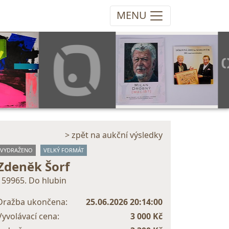
MENU
> zpět na aukční výsledky
VYDRAŽENO
VELKÝ FORMÁT
Zdeněk Šorf
159965. Do hlubin
Dražba ukončena:
25.06.2026 20:14:00
Vyvolávací cena:
3 000 Kč