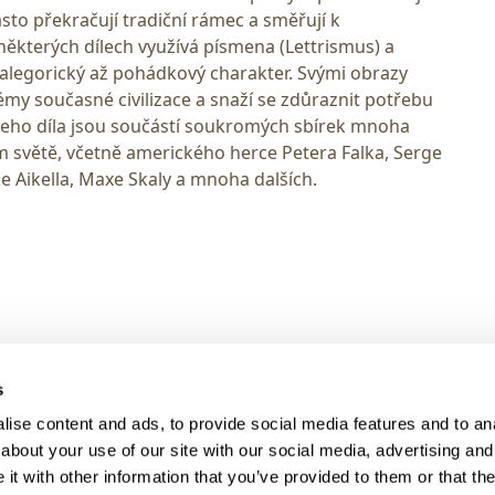
sto překračují tradiční rámec a směřují k
ěkterých dílech využívá písmena (Lettrismus) a
 alegorický až pohádkový charakter. Svými obrazy
lémy současné civilizace a snaží se zdůraznit potřebu
Jeho díla jsou součástí soukromých sbírek mnoha
 světě, včetně amerického herce Petera Falka, Serge
ke Aikella, Maxe Skaly a mnoha dalších.
> DARK MODE
s
> Obchodní podmínky
ise content and ads, to provide social media features and to anal
> Kontakty
about your use of our site with our social media, advertising and
> GDPR
t with other information that you’ve provided to them or that the