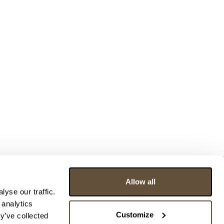
Allow all
yse our traffic.
 analytics
Customize
y’ve collected