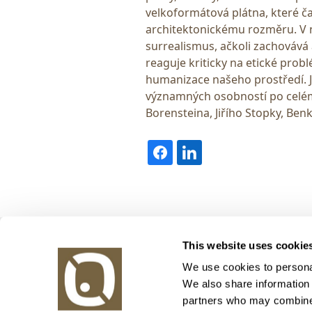
velkoformátová plátna, které ča
architektonickému rozměru. V n
surrealismus, ačkoli zachovává
reaguje kriticky na etické prob
humanizace našeho prostředí. 
významných osobností po celém
Borensteina, Jiřího Stopky, Ben
Obrazy v aukci, s.r.o.
This website uses cookie
Korunní 972/75
130 00 Praha 3
We use cookies to personal
We also share information 
tel.: +420 800 10 10 10, +420 737 196 183
partners who may combine i
E-mail: info@obrazyvaukci.cz