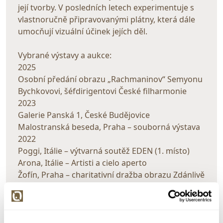
její tvorby. V posledních letech experimentuje s
vlastnoručně připravovanými plátny, která dále
umocňují vizuální účinek jejích děl.
Vybrané výstavy a aukce:
2025
Osobní předání obrazu „Rachmaninov“ Semyonu
Bychkovovi, šéfdirigentovi České filharmonie
2023
Galerie Panská 1, České Budějovice
Malostranská beseda, Praha – souborná výstava
2022
Poggi, Itálie – výtvarná soutěž EDEN (1. místo)
Arona, Itálie – Artisti a cielo aperto
Žofín, Praha – charitativní dražba obrazu Zdánlivě
neslučitelné na podporu rodin v nouzi (Praha 8)
Berlín – Beyond Limits
2016
Galerie Vodičkova, Praha