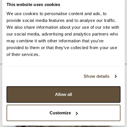
This website uses cookies
2015
Vltavotýnské výtvarné dvorky
We use cookies to personalise content and ads, to
provide social media features and to analyse our traffic.
www.obrazyvesela.cz
We also share information about your use of our site with
Facebook: Zuzana Veselá Obrazy
our social media, advertising and analytics partners who
Instagram: @paintings.zuzana.vesela
may combine it with other information that you’ve
provided to them or that they’ve collected from your use
of their services.
Show details
Allow all
Customize