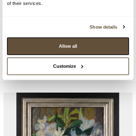
of their services.
Show details
DRAŽÍ SE
Emil Filla
Allow all
161925. Kubistické zátiší
Aktuální příhoz:
4 200 Kč
Customize
Konec dražby:
26.08.2026 20:10:00