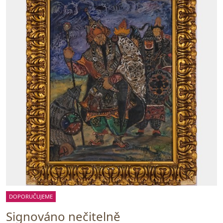
DOPORUČUJEME
Signováno nečitelně