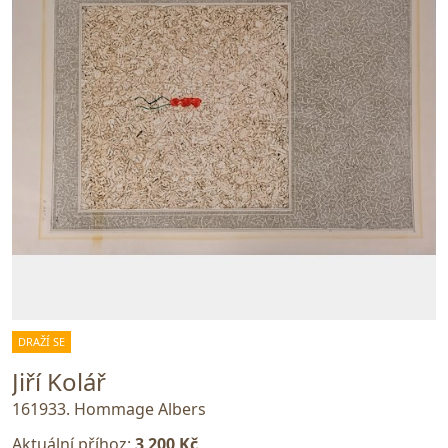
DRAŽÍ SE
Jiří Kolář
161933. Hommage Albers
Aktuální příhoz:
3 200 Kč