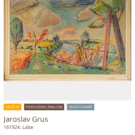
DRAŽÍ SE
POSOUZENO ZNALCEM
VELKÝ FORMÁT
Jaroslav Grus
161924. Labe