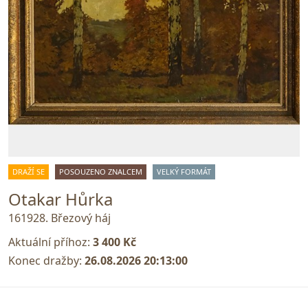
DRAŽÍ SE
POSOUZENO ZNALCEM
VELKÝ FORMÁT
Otakar Hůrka
161928. Březový háj
Aktuální příhoz:
3 400 Kč
Konec dražby:
26.08.2026 20:13:00