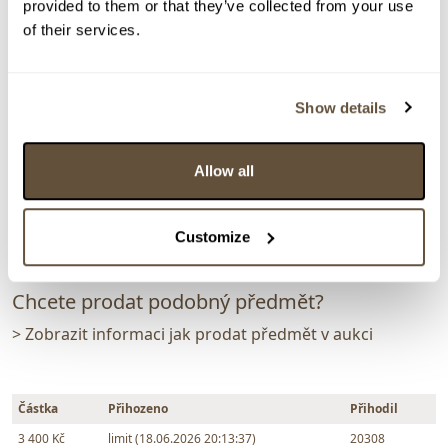
provided to them or that they’ve collected from your use
159570. Rekvizita z pohádky Čertí brko-Krejčí
of their services.
Klouzek chce zavřít Knížete Pekel s ostatními čerty
do věž+Čertí brko
Show details
Dražba ukončena:
18.06.2026 20:16:38
Vyvolávací cena:
2 000 Kč
vydraženo za:
3 400 Kč
Allow all
Zpět na aukční výsledky
Customize
Chcete prodat podobný předmět?
> Zobrazit informaci jak prodat předmět v aukci
Částka
Přihozeno
Přihodil
3 400 Kč
limit (18.06.2026 20:13:37)
20308