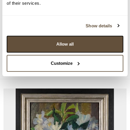
of their services.
Show details
DRAŽÍ SE
Emil Filla
Allow all
161925. Kubistické zátiší
Aktuální příhoz:
3 400 Kč
Customize
Konec dražby:
26.08.2026 20:10:00