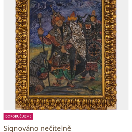
DOPORUČUJEME
Signováno nečitelně