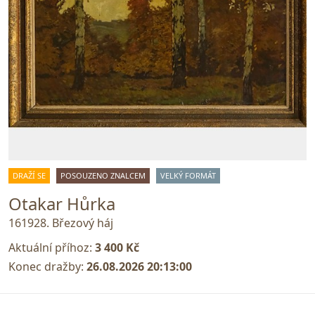
DRAŽÍ SE
POSOUZENO ZNALCEM
VELKÝ FORMÁT
Otakar Hůrka
161928. Březový háj
Aktuální příhoz:
3 400 Kč
Konec dražby:
26.08.2026 20:13:00