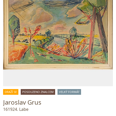
DRAŽÍ SE
POSOUZENO ZNALCEM
VELKÝ FORMÁT
Jaroslav Grus
161924. Labe