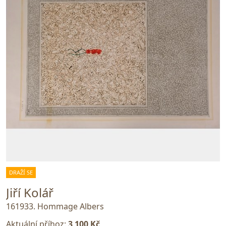
DRAŽÍ SE
Jiří Kolář
161933. Hommage Albers
Aktuální příhoz:
3 100 Kč