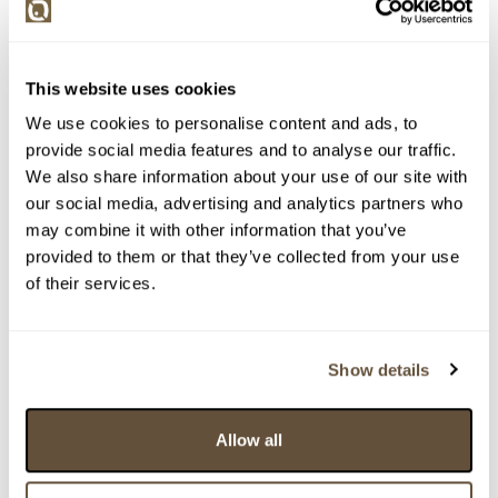
This website uses cookies
We use cookies to personalise content and ads, to
provide social media features and to analyse our traffic.
We also share information about your use of our site with
our social media, advertising and analytics partners who
Detail položky
may combine it with other information that you’ve
provided to them or that they’ve collected from your use
> Zobrazit detail položky a informace o autorovi
of their services.
Show details
> zpět na aukční výsledky
VYDRAŽENO
Allow all
..
159582. Rekvizita z filmu Princ Mamánek - Citrín