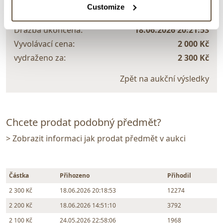
Customize
Bořka Vávry
Dražba ukončena:
18.06.2026 20:21:53
Vyvolávací cena:
2 000 Kč
vydraženo za:
2 300 Kč
Zpět na aukční výsledky
Chcete prodat podobný předmět?
> Zobrazit informaci jak prodat předmět v aukci
Částka
Přihozeno
Přihodil
2 300 Kč
18.06.2026 20:18:53
12274
2 200 Kč
18.06.2026 14:51:10
3792
2 100 Kč
24.05.2026 22:58:06
1968