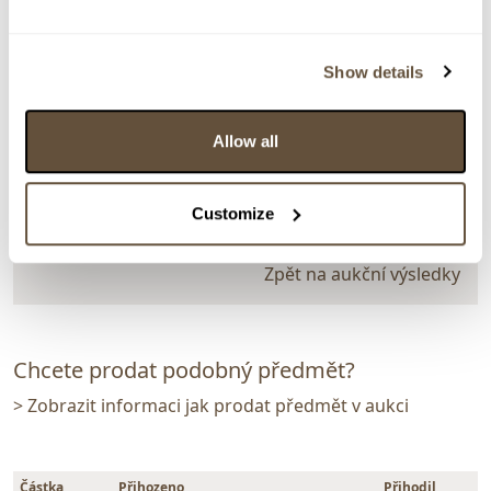
> zpět na aukční výsledky
VYDRAŽENO
Show details
..
159604. Scénář filmu ČERTÍ BRKO
Allow all
Dražba ukončena:
18.06.2026 20:45:13
Vyvolávací cena:
1 000 Kč
Customize
vydraženo za:
2 200 Kč
Zpět na aukční výsledky
Chcete prodat podobný předmět?
> Zobrazit informaci jak prodat předmět v aukci
Částka
Přihozeno
Přihodil