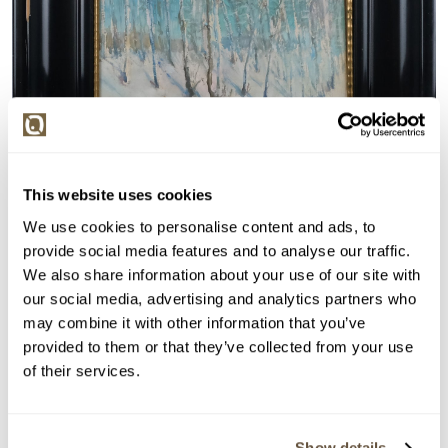
This website uses cookies
We use cookies to personalise content and ads, to
provide social media features and to analyse our traffic.
We also share information about your use of our site with
Detail položky
our social media, advertising and analytics partners who
Olej na kartonu, 30x35 cm. Signováno vpravo dole
may combine it with other information that you’ve
Riegel J. Rám, sklo.
provided to them or that they’ve collected from your use
of their services.
> Zobrazit detail položky a informace o autorovi
Show details