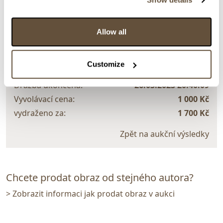
> zpět na aukční výsledky
Allow all
VYDRAŽENO
Jaroslav Riegel
92491. Stromy v zimě
Customize
Dražba ukončena:
26.03.2023 20:40:09
Vyvolávací cena:
1 000 Kč
vydraženo za:
1 700 Kč
Zpět na aukční výsledky
Chcete prodat obraz od stejného autora?
> Zobrazit informaci jak prodat obraz v aukci