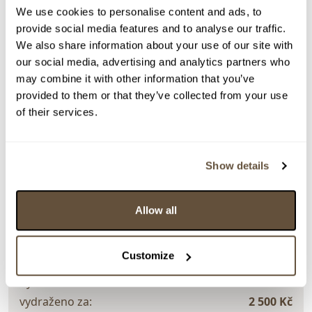
We use cookies to personalise content and ads, to
provide social media features and to analyse our traffic.
Detail položky
We also share information about your use of our site with
our social media, advertising and analytics partners who
Olej na plátně, 66x54 cm. Nesignováno. Rámováno.
may combine it with other information that you’ve
provided to them or that they’ve collected from your use
> Zobrazit detail položky a informace o autorovi
of their services.
Show details
> zpět na aukční výsledky
VYDRAŽENO
Neznámý malíř konce 19. století
Allow all
157675. Sněžná hlídka
Customize
Dražba ukončena:
12.04.2026 20:36:43
Vyvolávací cena:
1 000 Kč
vydraženo za:
2 500 Kč