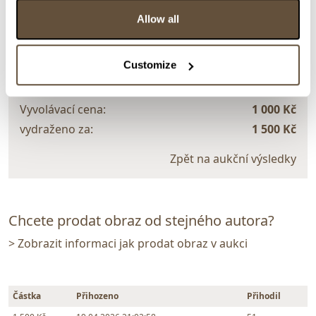
Allow all
VYDRAŽENO
Vladimír Olenberg
157818. Un Caballo Grande
Customize
Dražba ukončena:
19.04.2026 21:05:58
Vyvolávací cena:
1 000 Kč
vydraženo za:
1 500 Kč
Zpět na aukční výsledky
Chcete prodat obraz od stejného autora?
> Zobrazit informaci jak prodat obraz v aukci
Částka
Přihozeno
Přihodil