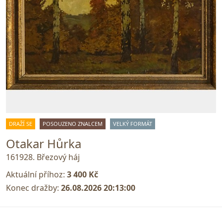
DRAŽÍ SE
POSOUZENO ZNALCEM
VELKÝ FORMÁT
Otakar Hůrka
161928. Březový háj
Aktuální příhoz:
3 400 Kč
Konec dražby:
26.08.2026 20:13:00