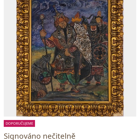
DOPORUČUJEME
Signováno nečitelně