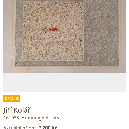
DRAŽÍ SE
Jiří Kolář
161933. Hommage Albers
Aktuální příhoz:
3 200 Kč