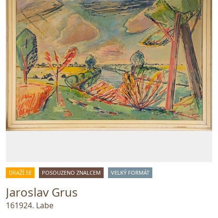
DRAŽÍ SE
POSOUZENO ZNALCEM
VELKÝ FORMÁT
Jaroslav Grus
161924. Labe