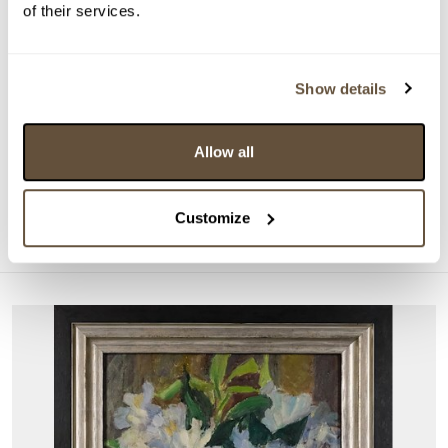
of their services.
Show details
DRAŽÍ SE
Emil Filla
Allow all
161925. Kubistické zátiší
Aktuální příhoz:
4 200 Kč
Customize
Konec dražby:
26.08.2026 20:10:00