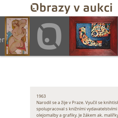
1963
Narodil se a žije v Praze. Vyučil se knih
spolupracoval s knižními vydavatelstvími 
olejomalby a grafiky. Je žákem ak. malíř